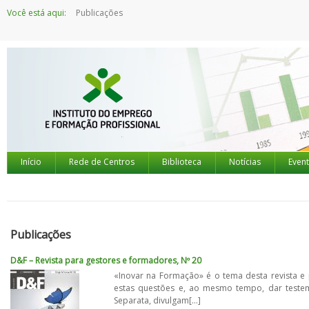
Saltar
Você está aqui:
Publicações
para
o
conteúdo
Início
Rede de Centros
Biblioteca
Notícias
Even
Publicações
D&F – Revista para gestores e formadores, Nº 20
«Inovar na Formação» é o tema desta revista e 
estas questões e, ao mesmo tempo, dar testem
Separata, divulgam[...]