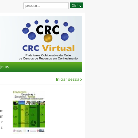
jetos
Iniciar sessão
ém
em
 e
as
.