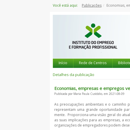
Saltar
Você está aqui:
Publicações
Economias, e
para
o
conteúdo
Início
Rede de Centros
Bibliot
Detalhes da publicação
Economias, empresas e empregos v
Publicada por Maria Paula Custódio, em 2021-08-09
As preocupações ambientais e o caminho p
representam uma grande oportunidade para
mente. Proporciona uma visão geral do atual
as suas implicações para as empresas, a ec
organizações de empregadores podem desem