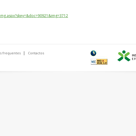
libimg.aspx?skey=&doc=90921&img=3712
s frequentes
Contactos