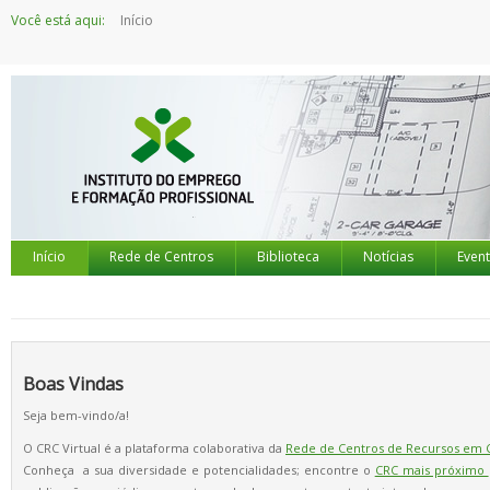
Saltar
Você está aqui:
Início
para
o
conteúdo
Início
Rede de Centros
Biblioteca
Notícias
Even
Boas Vindas
Seja bem-vindo/a!
O CRC Virtual é a plataforma colaborativa da
Rede de Centros de Recursos em
Conheça a sua diversidade e potencialidades; encontre o
CRC mais próximo