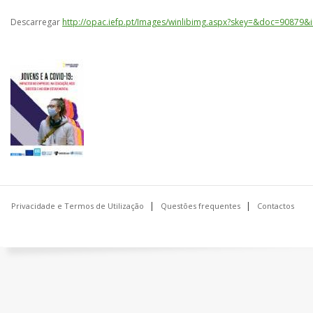
Descarregar
http://opac.iefp.pt/Images/winlibimg.aspx?skey=&doc=90879
Privacidade e Termos de Utilização
Questões frequentes
Contactos