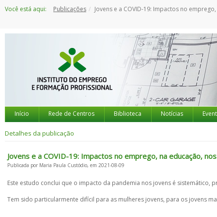
Saltar
Você está aqui:
Publicações
Jovens e a COVID-19: Impactos no emprego, na educação, nos direitos e no bem-estar 
para
o
conteúdo
Início
Rede de Centros
Biblioteca
Notícias
Even
Detalhes da publicação
Jovens e a COVID-19: Impactos no emprego, na educação, nos 
Publicada por Maria Paula Custódio, em 2021-08-09
Este estudo conclui que o impacto da pandemia nos jovens é sistemático,
Tem sido particularmente difícil para as mulheres jovens, para os jovens m