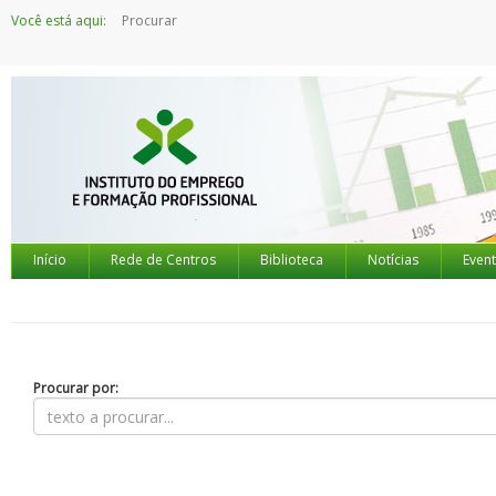
Saltar
Você está aqui:
Procurar
para
o
conteúdo
Início
Rede de Centros
Biblioteca
Notícias
Even
Procurar por: