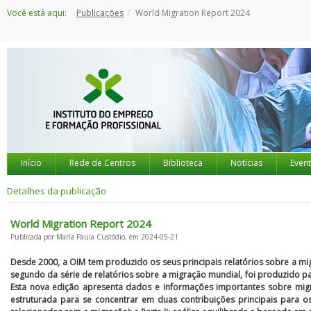
Saltar
Você está aqui:
Publicações
World Migration Report 2024
para
o
conteúdo
Início
Rede de Centros
Biblioteca
Notícias
Even
Detalhes da publicação
World Migration Report 2024
Publicada por Maria Paula Custódio, em 2024-05-21
Desde 2000, a OIM tem produzido os seus principais relatórios sobre a m
segundo da série de relatórios sobre a migração mundial, foi produzido
Esta nova edição apresenta dados e informações importantes sobre migr
estruturada para se concentrar em duas contribuições principais para os l