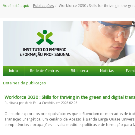
Saltar
Você está aqui:
Publicações
Workforce 2030 : Skills for thriving in the green and digital tran
para
o
conteúdo
Início
Rede de Centros
Biblioteca
Notícias
Even
Detalhes da publicação
Workforce 2030 : Skills for thriving in the green and digital trans
Publicada por Maria Paula Custódio, em 2026-02-06
O estudo explora os principais fatores que influenciam os mercados de tra
Transição Energética, um cenário de Acesso à Banda Larga Quase Universal
competências e ocupações e avalia medidas políticas e de formação para fa