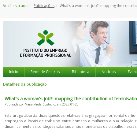
Saltar
Você está aqui:
Publicações
What’s a woman’s job?: mapping the contribution of feminisation to gender gaps across
para
o
conteúdo
Início
Rede de Centros
Biblioteca
Notícias
Even
Detalhes da publicação
What’s a woman’s job?: mapping the contribution of feminisat
Publicada por Maria Paula Custódio, em 2025-01-20
Este artigo aborda duas questões relativas à segregação horizontal de 
empregos e locais de trabalho entre homens e mulheres e sua relação c
dinamicamente as condições salariais e não monetárias de trabalho nesse