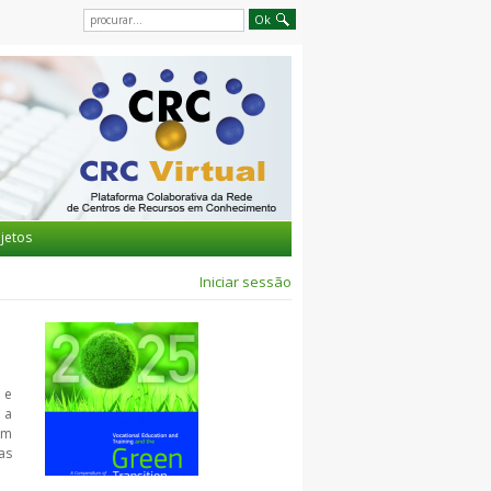
jetos
Iniciar sessão
 e
 a
um
as