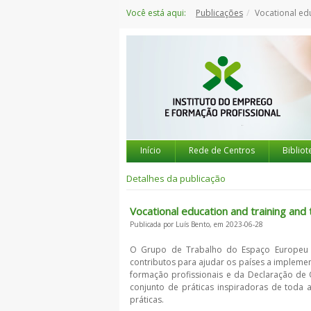
Saltar
Você está aqui:
Publicações
Vocational education and tra
para
o
conteúdo
Início
Rede de Centros
Bibliot
Detalhes da publicação
Vocational education and training and 
Publicada por Luís Bento, em 2023-06-28
O Grupo de Trabalho do Espaço Europeu d
contributos para ajudar os países a impleme
formação profissionais e da Declaração de
conjunto de práticas inspiradoras de toda 
práticas.