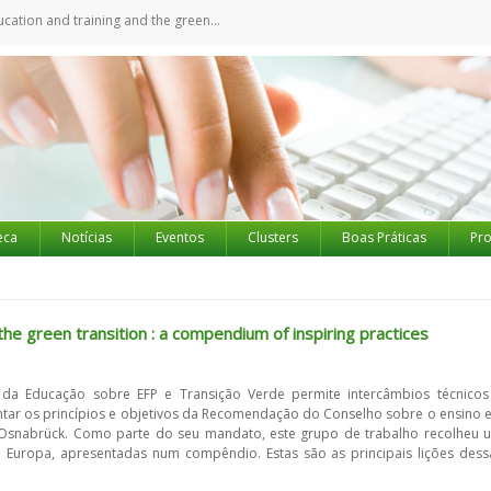
ining and the green transition : a compendium of inspiring practices
eca
Notícias
Eventos
Clusters
Boas Práticas
Pro
the green transition : a compendium of inspiring practices
a Educação sobre EFP e Transição Verde permite intercâmbios técnicos
ntar os princípios e objetivos da Recomendação do Conselho sobre o ensino e
 Osnabrück. Como parte do seu mandato, este grupo de trabalho recolheu 
a Europa, apresentadas num compêndio. Estas são as principais lições dess