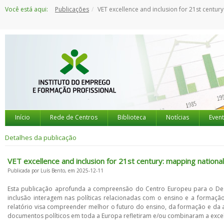
Saltar
Você está aqui:
Publicações
VET excellence and inclusion for 21st century: mapping national VET objectives and prio
para
o
conteúdo
Início
Rede de Centros
Biblioteca
Notícias
Even
Detalhes da publicação
VET excellence and inclusion for 21st century: mapping national
Publicada por Luís Bento, em 2025-12-11
Esta publicação aprofunda a compreensão do Centro Europeu para o Des
inclusão interagem nas políticas relacionadas com o ensino e a formação
relatório visa compreender melhor o futuro do ensino, da formação e da
documentos políticos em toda a Europa refletiram e/ou combinaram a excelê