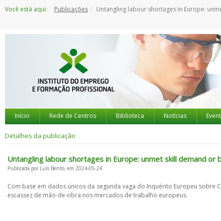
Saltar
Você está aqui:
Publicações
Untangling labour shortages in Europe: unmet skill demand or bad 
para
o
conteúdo
Início
Rede de Centros
Biblioteca
Notícias
Even
Detalhes da publicação
Untangling labour shortages in Europe: unmet skill demand or 
Publicada por Luís Bento, em 2024-05-24
Com base em dados únicos da segunda vaga do Inquérito Europeu sobre Co
escassez de mão-de-obra nos mercados de trabalho europeus.