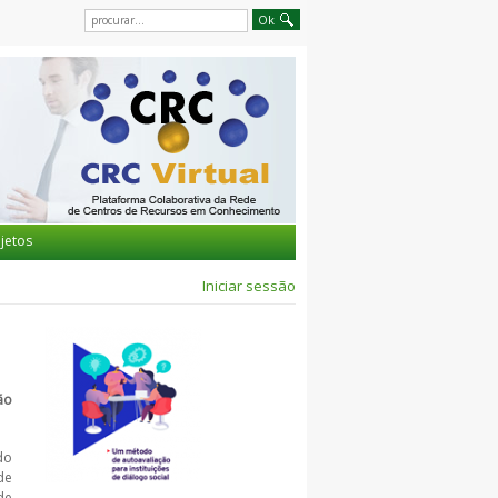
jetos
Iniciar sessão
ão
do
de
de