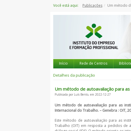
Saltar
Você está aqui:
Publicações
Um método de autoavaliação par
para
o
conteúdo
Início
Rede de Centros
Bibliot
Detalhes da publicação
Um método de autoavaliação para as in
Publicada por Luís Bento, em 2022-12-27
Um método de autoavaliação para as instit
Internacional do Trabalho. – Genebra : OIT, 2
Este método de autoavaliação para as insti
Trabalho (OIT) em resposta a pedidos de a
diálogo social (IDS). O método orienta os int