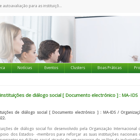
a as instituições de diálogo social [ Documento electrónico ] : MA-IDS
eca
Notícias
Eventos
Clusters
Boas Práticas
Pro
stituições de diálogo social [ Documento electrónico ] : MA-IDS
uições de diálogo social [ Documento electrónico ] : MA-IDS / Organizaç
022.
tuições de diálogo social foi desenvolvido pela Organização Internacional 
poio dos Estados- -membros para reforçar as suas instituições nacionais 
ervenientes no diálogo social através de um processo de análise da inclusivida