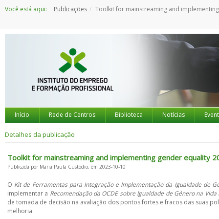
Saltar
Você está aqui:
Publicações
Toolkit for mainstreaming and implementing gender equality 
para
o
conteúdo
Início
Rede de Centros
Biblioteca
Notícias
Even
Detalhes da publicação
Toolkit for mainstreaming and implementing gender equality 
Publicada por Maria Paula Custódio, em 2023-10-10
O
Kit de Ferramentas para Integração e Implementação da Igualdade de G
implementar a
Recomendação da OCDE sobre Igualdade de Género na Vida 
de tomada de decisão na avaliação dos pontos fortes e fracos das suas pol
melhoria.