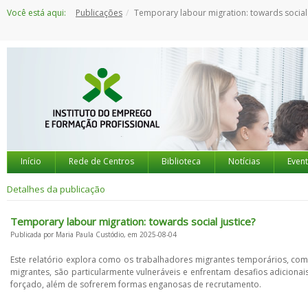
Saltar
Você está aqui:
Publicações
Temporary labour migration: towards social just
para
o
conteúdo
Início
Rede de Centros
Biblioteca
Notícias
Even
Detalhes da publicação
Temporary labour migration: towards social justice?
Publicada por Maria Paula Custódio, em 2025-08-04
Este relatório explora como os trabalhadores migrantes temporários, como
migrantes, são particularmente vulneráveis e enfrentam desafios adiciona
forçado, além de sofrerem formas enganosas de recrutamento.