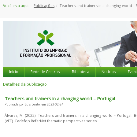
Saltar
Você está aqui:
Publicações
Teachers and trainers in a changing world – Port
para
o
conteúdo
Início
Rede de Centros
Biblioteca
Notícias
Even
Detalhes da publicação
Teachers and trainers in a changing world – Portugal
Publicada por Luís Bento, em 2023-02-24
Álvares, M. (2022). Teachers and trainers in a changing world – Portugal: 
(VET). Cedefop ReferNet thematic perspectives series.