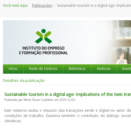
Saltar
Você está aqui:
Publicações
Sustainable tourism in a digital age: Implications of the twin transitions for employment, working conditions and industrial
para
o
conteúdo
Início
Rede de Centros
Biblioteca
Notícias
Even
Detalhes da publicação
Sustainable tourism in a digital age: Implications of the twin tr
Publicada por Maria Paula Custódio, em 2025-12-02
Este relatório avalia o impacto das transições verde e digital no seto
condições de trabalho. Examina também o contributo do diálogo social p
climáticas.