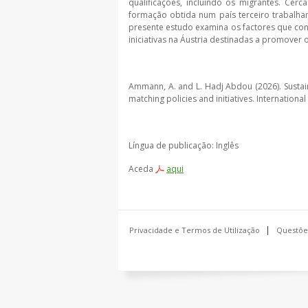
qualificações, incluindo os migrantes. C
formação obtida num país terceiro trabalha
presente estudo examina os factores que cont
iniciativas na Áustria destinadas a promover
Ammann, A. and L. Hadj Abdou (2026). Sustaina
matching policies and initiatives. Internationa
Língua de publicação: Inglês
Aceda
aqui
Privacidade e Termos de Utilização
Questõe