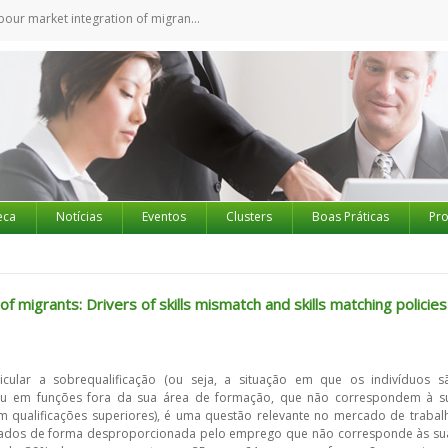
n of migrants: Drivers of skills mismatch and skills matching policies and initiatives
eca
Notícias
Eventos
Clusters
Boas Práticas
Pro
f migrants: Drivers of skills mismatch and skills matching policies
cular a sobrequalificação (ou seja, a situação em que os indivíduos s
 ou em funções fora da sua área de formação, que não correspondem à s
 qualificações superiores), é uma questão relevante no mercado de trabal
onados de forma desproporcionada pelo emprego que não corresponde às su