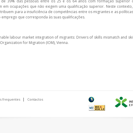
erca de 39% das pessoas entre os 25 e os 64 anos com formação superior 
m em ocupações que não exigem uma qualificação superior. Neste contexto,
ribuem para a insuficiência de competências entre os migrantes e as políticas
 o emprego que corresponda às suas qualificações.
ble labour market integration of migrants: Drivers of skills mismatch and skil
l Organization for Migration (IOM), Vienna.
s frequentes
Contactos