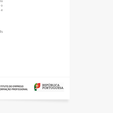
ou
 o
 e
ls