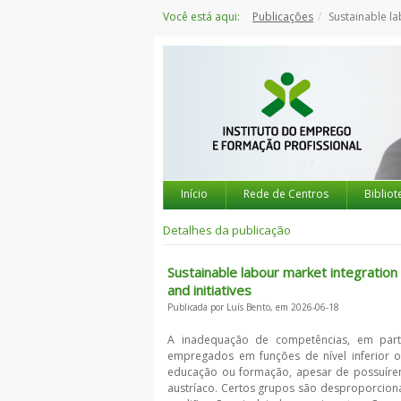
Saltar
Você está aqui:
Publicações
Sustainable labour market integratio
para
o
conteúdo
Início
Rede de Centros
Bibliot
Detalhes da publicação
Sustainable labour market integration o
and initiatives
Publicada por Luís Bento, em 2026-06-18
A inadequação de competências, em parti
empregados em funções de nível inferior
educação ou formação, apesar de possuírem
austríaco. Certos grupos são desproporci