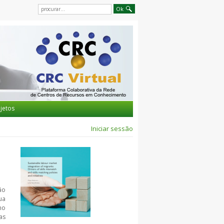
jetos
Iniciar sessão
ão
ua
ho
as