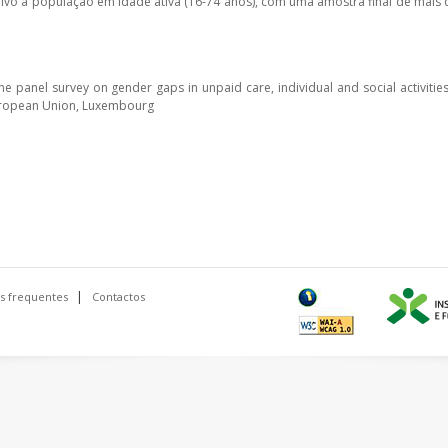
lvo a população em idade ativa (16-74 anos), com uma amostra final de mais 
e panel survey on gender gaps in unpaid care, individual and social activities
 European Union, Luxembourg
s frequentes
Contactos