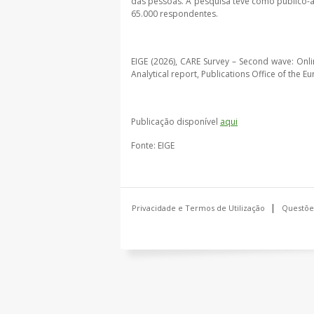
das pessoas. A pesquisa teve como público-a
65.000 respondentes.
EIGE (2026), CARE Survey – Second wave: Onlin
Analytical report, Publications Office of the
Publicação disponível
aqui
Fonte: EIGE
Privacidade e Termos de Utilização
Questõe