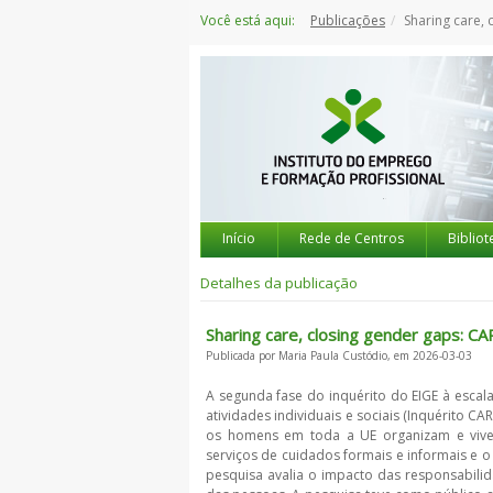
Saltar
Você está aqui:
Publicações
Sharing care, c
para
o
conteúdo
Início
Rede de Centros
Bibliot
Detalhes da publicação
Sharing care, closing gender gaps: C
Publicada por Maria Paula Custódio, em 2026-03-03
A segunda fase do inquérito do EIGE à esca
atividades individuais e sociais (Inquérito 
os homens em toda a UE organizam e viven
serviços de cuidados formais e informais e 
pesquisa avalia o impacto das responsabili