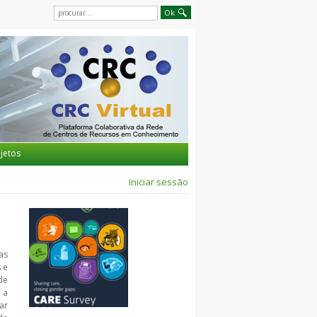
jetos
Iniciar sessão
as
 e
de
 a
ar