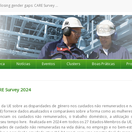
losing gender gaps: CARE Survey 2024
eca
Notícias
Eventos
Clusters
Boas Práticas
Pro
ARE Survey 2024
la da UE sobre as disparidades de género nos cuidados não remunerados e n
CARE) fornece dados atualizados e comparáveis ​​sobre a forma como as mulheres
ciam os cuidados não remunerados, o trabalho doméstico, a utilização 
o seu tempo livre. Realizada em 2024 em todos os 27 Estados-Membros da UE,
dades de cuidado não remuneradas na vida diária, no emprego e no bem-est