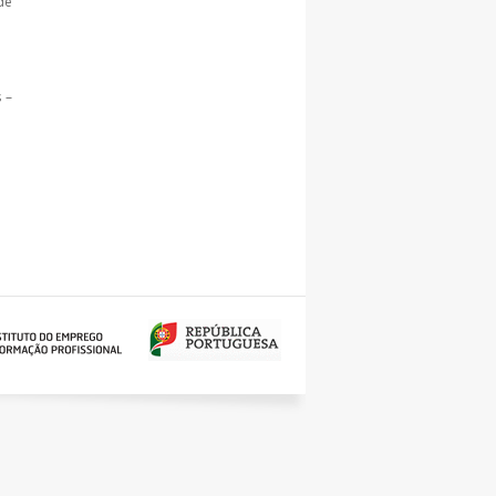
de
 –