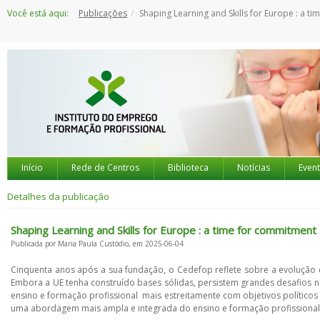
Saltar
Você está aqui:
Publicações
Shaping Learning and Skills for Europe : a time for commit
para
o
conteúdo
Início
Rede de Centros
Biblioteca
Notícias
Even
Detalhes da publicação
Shaping Learning and Skills for Europe : a time for commitment
Publicada por Maria Paula Custódio, em 2025-06-04
Cinquenta anos após a sua fundação, o Cedefop reflete sobre a evolução 
Embora a UE tenha construído bases sólidas, persistem grandes desafios 
ensino e formação profissional mais estreitamente com objetivos político
uma abordagem mais ampla e integrada do ensino e formação profissiona