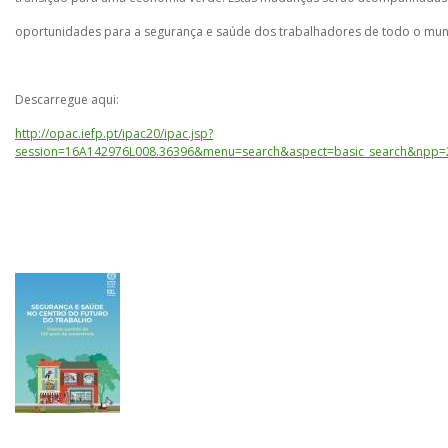
oportunidades para a segurança e saúde dos trabalhadores de todo o mu
Descarregue aqui:
http://opac.iefp.pt/ipac20/ipac.jsp?
session=16A142976L008.36396&menu=search&aspect=basic_search&npp=