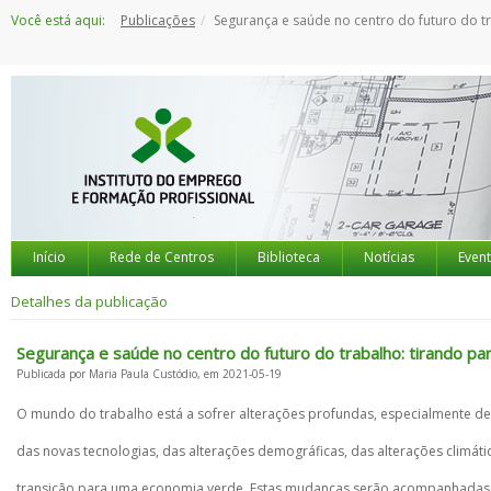
Saltar
Você está aqui:
Publicações
Segurança e saúde no centro do futuro do trabalho: tirando partido de 100 anos de exper
para
o
conteúdo
Início
Rede de Centros
Biblioteca
Notícias
Even
Detalhes da publicação
Segurança e saúde no centro do futuro do trabalho: tirando pa
Publicada por Maria Paula Custódio, em 2021-05-19
O mundo do trabalho está a sofrer alterações profundas, especialmente de
das novas tecnologias, das alterações demográficas, das alterações climáti
transição para uma economia verde. Estas mudanças serão acompanhadas 