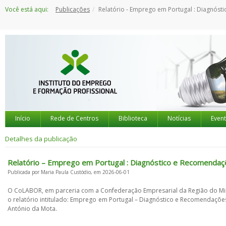
Saltar
Você está aqui:
Publicações
Relatório - Emprego em Portugal : Diagnóstico e Recomendações de Política Pública e Estratégias Empr
para
o
conteúdo
Início
Rede de Centros
Biblioteca
Notícias
Even
Detalhes da publicação
Relatório – Emprego em Portugal : Diagnóstico e Recomendaçõe
Publicada por Maria Paula Custódio, em 2026-06-01
O CoLABOR, em parceria com a Confederação Empresarial da Região do Min
o relatório intitulado: Emprego em Portugal – Diagnóstico e Recomendações
António da Mota.