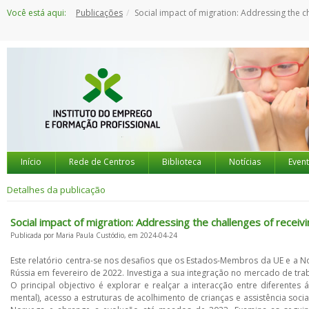
Saltar
Você está aqui:
Publicações
Social impact of migration: Addressing the challenges of receiving and integrating Ukrainian r
para
o
conteúdo
Início
Rede de Centros
Biblioteca
Notícias
Even
Detalhes da publicação
Social impact of migration: Addressing the challenges of receiv
Publicada por Maria Paula Custódio, em 2024-04-24
Este relatório centra-se nos desafios que os Estados-Membros da UE e a N
Rússia em fevereiro de 2022. Investiga a sua integração no mercado de trab
O principal objectivo é explorar e realçar a interacção entre diferente
mental), acesso a estruturas de acolhimento de crianças e assistência soci