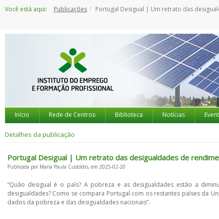
Saltar
Você está aqui:
Publicações
Portugal Desigual | Um retrato das desigualdades de rendimentos e da pobreza 
para
o
conteúdo
Início
Rede de Centros
Biblioteca
Notícias
Even
Detalhes da publicação
Portugal Desigual | Um retrato das desigualdades de rendime
Publicada por Maria Paula Custódio, em 2025-02-20
“Quão desigual é o país? A pobreza e as desigualdades estão a diminu
desigualdades? Como se compara Portugal com os restantes países da União
dados da pobreza e das desigualdades nacionais”.