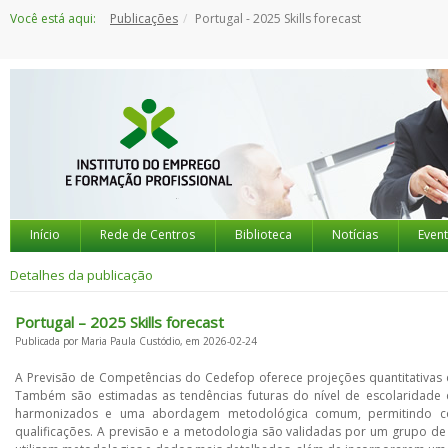
Saltar
Você está aqui:
Publicações
Portugal - 2025 Skills forecast
para
o
conteúdo
Início
Rede de Centros
Biblioteca
Notícias
Even
Detalhes da publicação
Portugal – 2025 Skills forecast
Publicada por Maria Paula Custódio, em 2026-02-24
A Previsão de Competências do Cedefop oferece projeções quantitativas 
Também são estimadas as tendências futuras do nível de escolaridade d
harmonizados e uma abordagem metodológica comum, permitindo co
qualificações. A previsão e a metodologia são validadas por um grupo de e