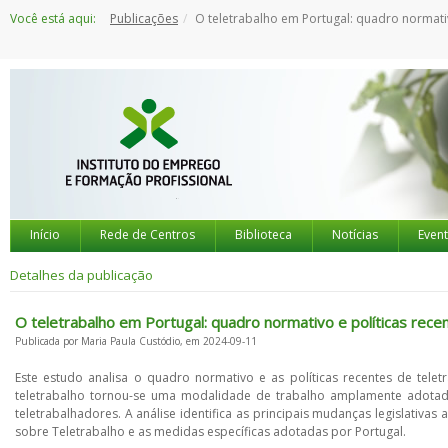
Saltar
Você está aqui:
Publicações
O teletrabalho em Portugal: quadro normativo e políticas recentes no contexto da União Eu
para
o
conteúdo
Início
Rede de Centros
Biblioteca
Notícias
Even
Detalhes da publicação
O teletrabalho em Portugal: quadro normativo e políticas rece
Publicada por Maria Paula Custódio, em 2024-09-11
Este estudo analisa o quadro normativo e as políticas recentes de tel
teletrabalho tornou-se uma modalidade de trabalho amplamente adotada, 
teletrabalhadores. A análise identifica as principais mudanças legislat
sobre Teletrabalho e as medidas específicas adotadas por Portugal.