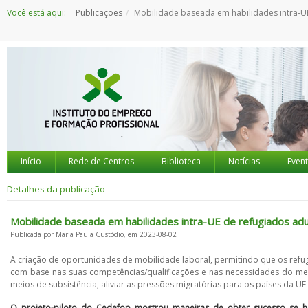
Saltar
Você está aqui:
Publicações
Mobilidade baseada em habilidades intra-UE de refugiados adultos : conclusões de um projeto-piloto do Cedefop entre a Grécia e 
para
o
conteúdo
Início
Rede de Centros
Biblioteca
Notícias
Even
Detalhes da publicação
Mobilidade baseada em habilidades intra-UE de refugiados adu
Publicada por Maria Paula Custódio, em 2023-08-02
A criação de oportunidades de mobilidade laboral, permitindo que os refu
com base nas suas competências/qualificações e nas necessidades do mer
meios de subsistência, aliviar as pressões migratórias para os países da UE
O projeto-piloto do Cedefop mostrou maneiras de obter sucesso se ho