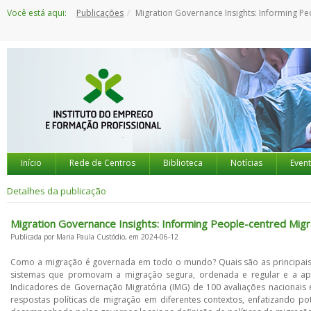
Saltar
Você está aqui:
Publicações
Migration Governance Insights: Informing People-centred Migration Pol
para
o
conteúdo
Início
Rede de Centros
Biblioteca
Notícias
Even
Detalhes da publicação
Migration Governance Insights: Informing People-centred Migra
Publicada por Maria Paula Custódio, em 2024-06-12
Como a migração é governada em todo o mundo? Quais são as principais t
sistemas que promovam a migração segura, ordenada e regular e a ap
Indicadores de Governação Migratória (IMG) de 100 avaliações nacionais 
respostas políticas de migração em diferentes contextos, enfatizando po