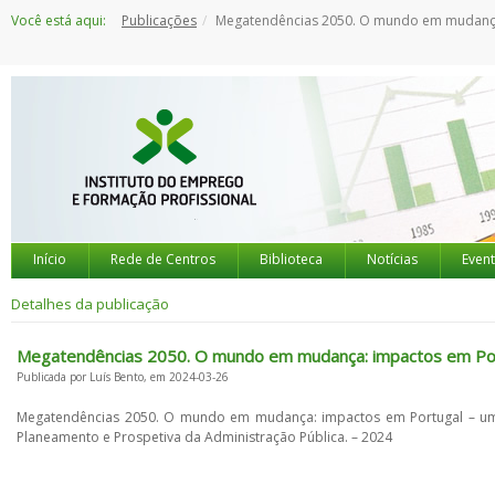
Saltar
Você está aqui:
Publicações
Megatendências 2050. O mundo em mudança: impactos em Portugal - uma breve intr
para
o
conteúdo
Início
Rede de Centros
Biblioteca
Notícias
Even
Detalhes da publicação
Megatendências 2050. O mundo em mudança: impactos em Por
Publicada por Luís Bento, em 2024-03-26
Megatendências 2050. O mundo em mudança: impactos em Portugal – uma 
Planeamento e Prospetiva da Administração Pública. – 2024