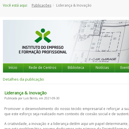
Saltar
Você está aqui:
Publicações
Liderança & Inovação
para
o
conteúdo
Início
Rede de Centros
Biblioteca
Notícias
Even
Detalhes da publicação
Liderança & Inovação
Publicada por Luís Bento, em 2021-09-30
Promover o desenvolvimento do nosso tecido empresarial e reforçar a su
que este esforço seja realizado num contexto de coesão social e de susten
A criatividade, a inovação e a liderança detêm aqui um papel determinante,
que esta problemática assume dedicamos este número da Dirigir&Formar a