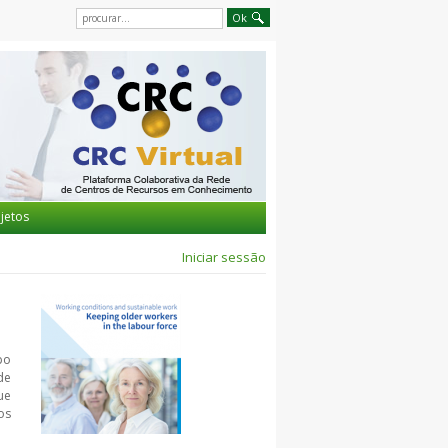
jetos
Iniciar sessão
po
de
ue
os