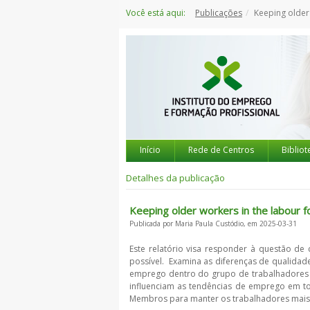
Saltar
Você está aqui:
Publicações
Keeping older 
para
o
conteúdo
Início
Rede de Centros
Bibliot
Detalhes da publicação
Keeping older workers in the labour f
Publicada por Maria Paula Custódio, em 2025-03-31
Este relatório visa responder à questão 
possível. Examina as diferenças de qualidade
emprego dentro do grupo de trabalhadores m
influenciam as tendências de emprego em to
Membros para manter os trabalhadores mais v