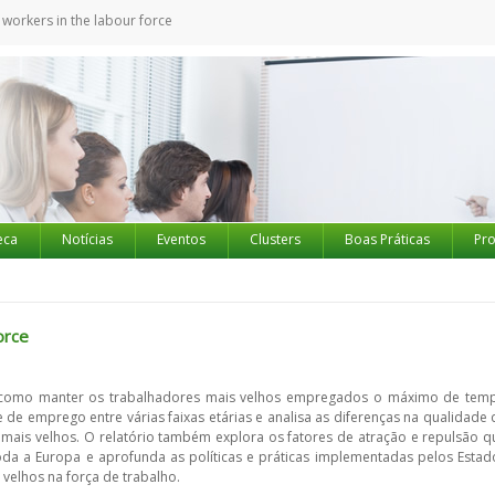
workers in the labour force
eca
Notícias
Eventos
Clusters
Boas Práticas
Pro
orce
de como manter os trabalhadores mais velhos empregados o máximo de tem
 de emprego entre várias faixas etárias e analisa as diferenças na qualidade 
ais velhos. O relatório também explora os fatores de atração e repulsão q
da a Europa e aprofunda as políticas e práticas implementadas pelos Estad
elhos na força de trabalho.