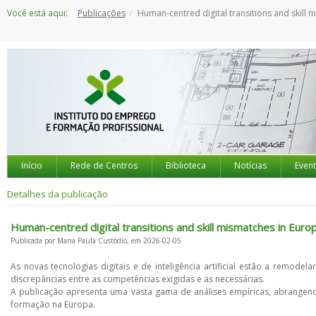
Saltar
Você está aqui:
Publicações
Human-centred digital transitions and skill mismatches in European work
para
o
conteúdo
Início
Rede de Centros
Biblioteca
Notícias
Even
Detalhes da publicação
Human-centred digital transitions and skill mismatches in Eur
Publicada por Maria Paula Custódio, em 2026-02-05
As novas tecnologias digitais e de inteligência artificial estão a remo
discrepâncias entre as competências exigidas e as necessárias.
A publicação apresenta uma vasta gama de análises empíricas, abrangend
formação na Europa.