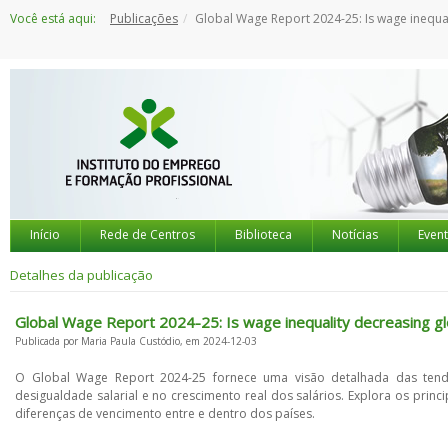
Saltar
Você está aqui:
Publicações
Global Wage Report 2024-25: Is wage inequality decreasing glob
para
o
conteúdo
Início
Rede de Centros
Biblioteca
Notícias
Even
Detalhes da publicação
Global Wage Report 2024-25: Is wage inequality decreasing gl
Publicada por Maria Paula Custódio, em 2024-12-03
O Global Wage Report 2024-25 fornece uma visão detalhada das tend
desigualdade salarial e no crescimento real dos salários. Explora os princ
diferenças de vencimento entre e dentro dos países.