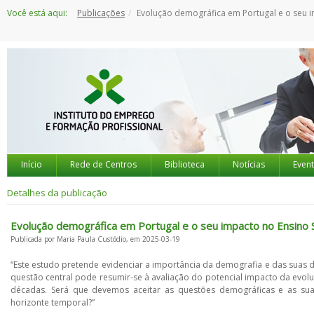
Saltar
Você está aqui:
Publicações
Evolução demográfica em Portugal e o seu impacto no Ensino Supe
para
o
conteúdo
Início
Rede de Centros
Biblioteca
Notícias
Even
Detalhes da publicação
Evolução demográfica em Portugal e o seu impacto no Ensino 
Publicada por Maria Paula Custódio, em 2025-03-19
“Este estudo pretende evidenciar a importância da demografia e das suas di
questão central pode resumir-se à avaliação do potencial impacto da evo
décadas. Será que devemos aceitar as questões demográficas e as sua
horizonte temporal?”