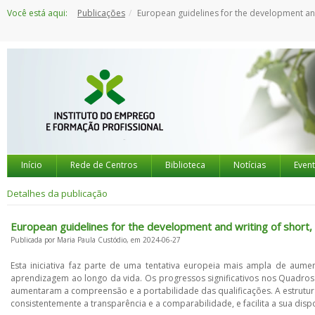
Saltar
Você está aqui:
Publicações
European guidelines for the development and writing of short, learning-outcomes-based descriptions of quali
para
o
conteúdo
Início
Rede de Centros
Biblioteca
Notícias
Even
Detalhes da publicação
European guidelines for the development and writing of short,
Publicada por Maria Paula Custódio, em 2024-06-27
Esta iniciativa faz parte de uma tentativa europeia mais ampla de aumen
aprendizagem ao longo da vida. Os progressos significativos nos Quadros
aumentaram a compreensão e a portabilidade das qualificações. A estrutu
consistentemente a transparência e a comparabilidade, e facilita a sua dispo