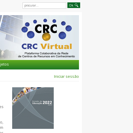
jetos
Iniciar sessão
es
o,
am
as