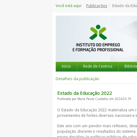
Saltar
Você está aqui:
Publicações
Estado da Ed
para
o
conteúdo
Início
Rede de Centros
Bibliot
Detalhes da publicação
Estado da Educação 2022
Publicada por Maria Paula Custódio, em 2024-03-19
O Estado da Educação 2022 materializa um re
provenientes de fontes diversas: nacionais e i
Este ano com um pendor mais reflexivo, dese
população discente e resultados do sistema 
novos desafios às políticas públicas de educ