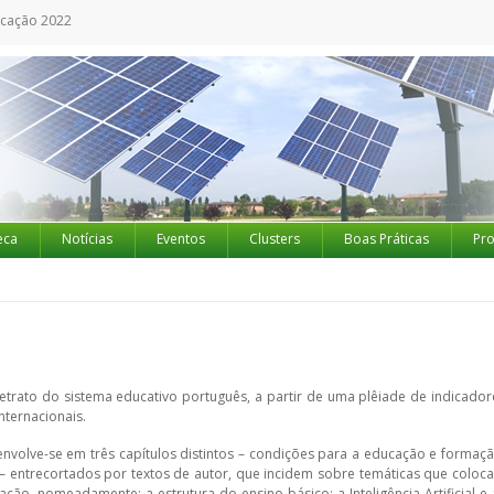
ucação 2022
eca
Notícias
Eventos
Clusters
Boas Práticas
Pro
trato do sistema educativo português, a partir de uma plêiade de indicador
nternacionais.
nvolve-se em três capítulos distintos – condições para a educação e formaçã
– entrecortados por textos de autor, que incidem sobre temáticas que coloc
ação, nomeadamente: a estrutura do ensino básico; a Inteligência Artificial e 