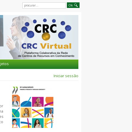
jetos
Iniciar sessão
or
na
es
co