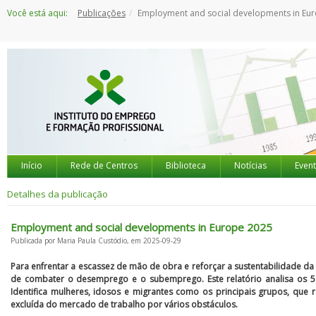
Saltar
Você está aqui:
Publicações
Employment and social developments in Europe 
para
o
conteúdo
Início
Rede de Centros
Biblioteca
Notícias
Even
Detalhes da publicação
Employment and social developments in Europe 2025
Publicada por Maria Paula Custódio, em 2025-09-29
Para enfrentar a escassez de mão de obra e reforçar a sustentabilidade da
de combater o desemprego e o subemprego. Este relatório analisa os 51
Identifica mulheres, idosos e migrantes como os principais grupos, qu
excluída do mercado de trabalho por vários obstáculos.