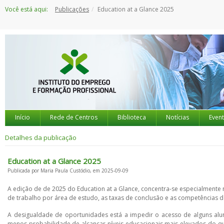
Saltar
Você está aqui:
Publicações
Education at a Glance 2025
para
o
conteúdo
Início
Rede de Centros
Biblioteca
Notícias
Even
Detalhes da publicação
Education at a Glance 2025
Publicada por Maria Paula Custódio, em 2025-09-09
A edição de de 2025 do Education at a Glance, concentra-se especialmente
de trabalho por área de estudo, as taxas de conclusão e as competências de
A desigualdade de oportunidades está a impedir o acesso de alguns alun
menos probabilidade de alcançar níveis educacionais mais elevados do q