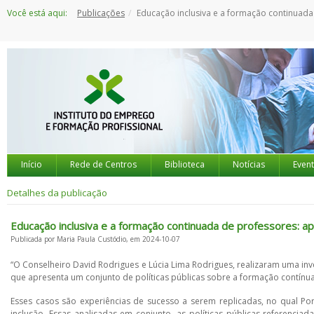
Saltar
Você está aqui:
Publicações
Educação inclusiva e a formação continuada de professores: aprendizados nacionais e intern
para
o
conteúdo
Início
Rede de Centros
Biblioteca
Notícias
Even
Detalhes da publicação
Educação inclusiva e a formação continuada de professores: ap
Publicada por Maria Paula Custódio, em 2024-10-07
“O Conselheiro David Rodrigues e Lúcia Lima Rodrigues, realizaram uma in
que apresenta um conjunto de políticas públicas sobre a formação contínua
Esses casos são experiências de sucesso a serem replicadas, no qual 
inclusão. Essas analisadas em conjunto, as políticas públicas referencia