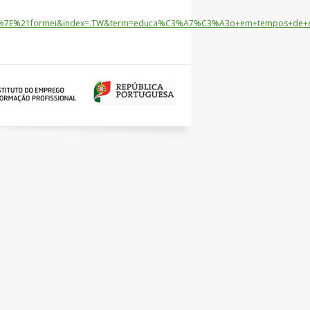
ce=%7E%21formei&index=.TW&term=educa%C3%A7%C3%A3o+em+tempos+de+em