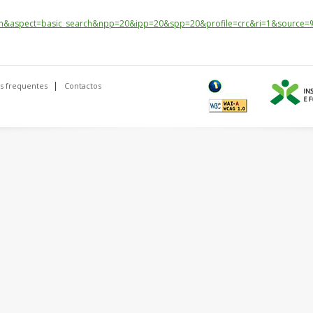
ch&aspect=basic_search&npp=20&ipp=20&spp=20&profile=crc&ri=1&sour
s frequentes
Contactos