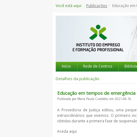
Saltar
Você está aqui:
Publicações
Educação em 
para
o
conteúdo
Início
Rede de Centros
Bibliot
Detalhes da publicação
Educação em tempos de emergência
Publicada por Maria Paula Custódio, em 2021-06-16
A Provedoria de Justiça editou, uma pequ
extraordinários que vivemos. O primeiro i
obtidas durante a primeira fase de suspensão
Aceda aqui