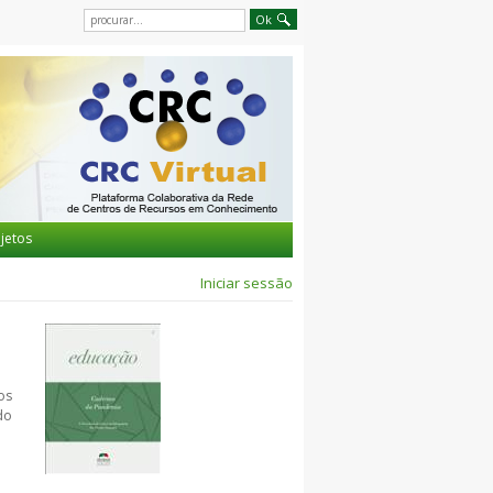
jetos
Iniciar sessão
os
do