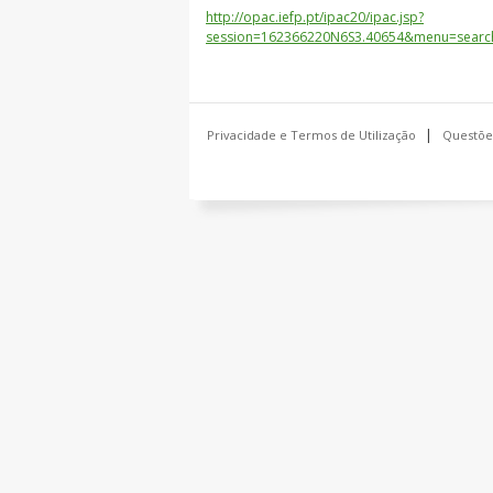
http://opac.iefp.pt/ipac20/ipac.jsp?
session=162366220N6S3.40654&menu=sear
Privacidade e Termos de Utilização
Questõe