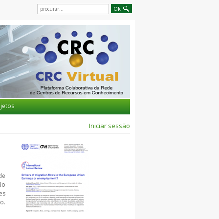
jetos
Iniciar sessão
de
ão
es
o.