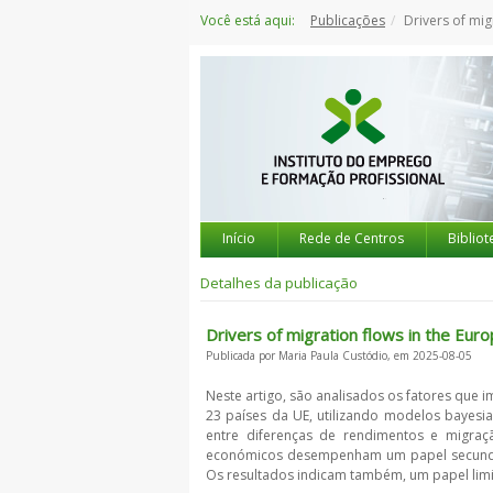
Saltar
Você está aqui:
Publicações
Drivers of migration f
para
o
conteúdo
Início
Rede de Centros
Bibliot
Detalhes da publicação
Drivers of migration flows in the Eu
Publicada por Maria Paula Custódio, em 2025-08-05
Neste artigo, são analisados os fatores que 
23 países da UE, utilizando modelos bayesi
entre diferenças de rendimentos e migra
económicos desempenham um papel secundári
Os resultados indicam também, um papel lim