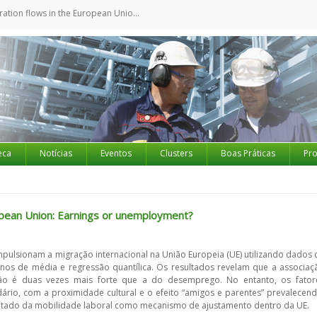
lows in the European Union: Earnings or unemployment?
eca
Notícias
Eventos
Clusters
Boas Práticas
Pro
ropean Union: Earnings or unemployment?
impulsionam a migração internacional na União Europeia (UE) utilizando dados 
anos de média e regressão quantílica. Os resultados revelam que a associaç
ção é duas vezes mais forte que a do desemprego. No entanto, os fator
o, com a proximidade cultural e o efeito “amigos e parentes” prevalecend
itado da mobilidade laboral como mecanismo de ajustamento dentro da UE.