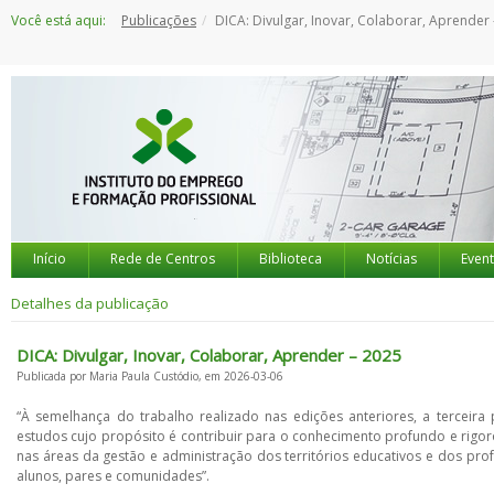
Saltar
Você está aqui:
Publicações
DICA: Divulgar, Inovar, Colaborar, Aprender - 
para
o
conteúdo
Início
Rede de Centros
Biblioteca
Notícias
Even
Detalhes da publicação
DICA: Divulgar, Inovar, Colaborar, Aprender – 2025
Publicada por Maria Paula Custódio, em 2026-03-06
“À semelhança do trabalho realizado nas edições anteriores, a terceira
estudos cujo propósito é contribuir para o conhecimento profundo e rigor
nas áreas da gestão e administração dos territórios educativos e dos pro
alunos, pares e comunidades”.