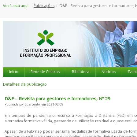
Saltar
Você está aqui:
Publicações
D&F – Revista para gestores e formadores, 
para
o
conteúdo
Início
Rede de Centros
Biblioteca
Notícias
Even
Detalhes da publicação
D&F – Revista para gestores e formadores, Nº 29
Publicada por Luís Bento, em 2021-02-08
Em tempos de pandemia o recurso à Formação a Distância (FaD) em con
alternativa formativa válida, passando de utilização residual a quase exclusi
Apesar de a FaD não poder ser uma modalidade formativa usada de forma
quer nas situações de contexto de trabalho, a transição digital na formação