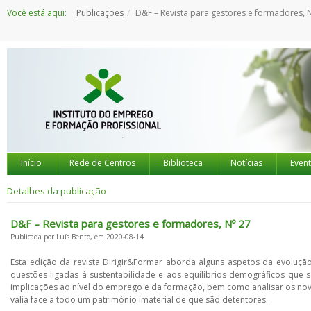
Saltar
Você está aqui:
Publicações
D&F – Revista para gestores e formadores, 
para
o
conteúdo
Início
Rede de Centros
Biblioteca
Notícias
Even
Detalhes da publicação
D&F – Revista para gestores e formadores, Nº 27
Publicada por Luís Bento, em 2020-08-14
Esta edição da revista Dirigir&Formar aborda alguns aspetos da evoluçã
questões ligadas à sustentabilidade e aos equilíbrios demográficos que
implicações ao nível do emprego e da formação, bem como analisar os nov
valia face a todo um património imaterial de que são detentores.