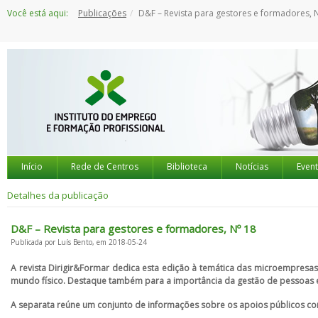
Saltar
Você está aqui:
Publicações
D&F – Revista para gestores e formadores, 
para
o
conteúdo
Início
Rede de Centros
Biblioteca
Notícias
Even
Detalhes da publicação
D&F – Revista para gestores e formadores, Nº 18
Publicada por Luís Bento, em 2018-05-24
A revista Dirigir&Formar dedica esta edição à temática das microempresas 
mundo físico. Destaque também para a importância da gestão de pessoas 
A separata reúne um conjunto de informações sobre os apoios públicos c