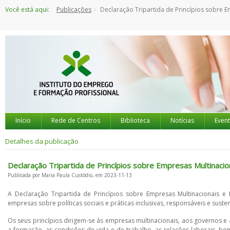
Saltar
Você está aqui:
Publicações
Declaração Tripartida de Princípios sobre Empresas Multinacionais e Política 
para
o
conteúdo
Início
Rede de Centros
Biblioteca
Notícias
Even
Detalhes da publicação
Declaração Tripartida de Princípios sobre Empresas Multinaciona
Publicada por Maria Paula Custódio, em 2023-11-13
A Declaração Tripartida de Princípios sobre Empresas Multinacionais e 
empresas sobre políticas sociais e práticas inclusivas, responsáveis e susten
Os seus princípios dirigem-se às empresas multinacionais, aos governos 
a formação, as condições de vida e de trabalho, as relações laborais, be