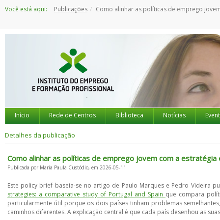
Saltar
Você está aqui:
Publicações
Como alinhar as políticas de emprego jovem com a estratégia económica do
para
o
conteúdo
Início
Rede de Centros
Biblioteca
Notícias
Even
Detalhes da publicação
Como alinhar as políticas de emprego jovem com a estratégia
Publicada por Maria Paula Custódio, em 2026-05-11
Este policy brief baseia-se no artigo de Paulo Marques e Pedro Videira pu
strategies: a comparative study of Portugal and Spain
que compara polít
particularmente útil porque os dois países tinham problemas semelhante
caminhos diferentes. A explicação central é que cada país desenhou as sua