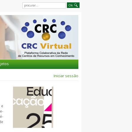
jetos
Iniciar sessão
 e
e-
é-
de