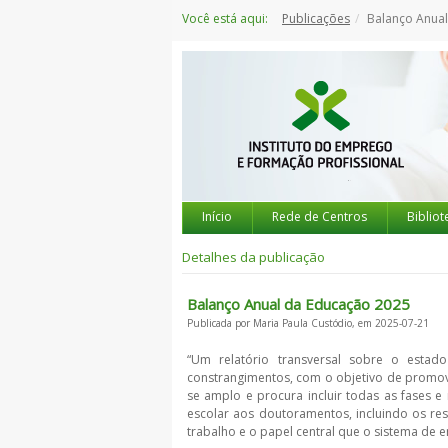
Saltar
Você está aqui:
Publicações
Balanço Anua
para
o
conteúdo
Início
Rede de Centros
Bibliot
Detalhes da publicação
Balanço Anual da Educação 2025
Publicada por Maria Paula Custódio, em 2025-07-21
“Um relatório transversal sobre o estad
constrangimentos, com o objetivo de promov
se amplo e procura incluir todas as fases e
escolar aos doutoramentos, incluindo os r
trabalho e o papel central que o sistema de 