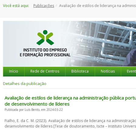
Saltar
Você está aqui:
Publicações
Avaliação de estilos de liderança na administração pública portuguesa: contributos para a definição de políticas públicas de recrutamento e de desenvolvimen
para
o
conteúdo
Início
Rede de Centros
Biblioteca
Notícias
Even
Detalhes da publicação
Avaliação de estilos de liderança na administração pública port
de desenvolvimento de líderes
Publicada por Luís Bento, em 2024-03-22
Fialho, E. da C. M. (2023). Avaliação de estilos de liderança na administra
desenvolvimento de líderes [Tese de doutoramento, Iscte – Instituto Universi