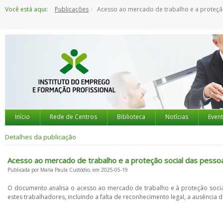
Saltar
Você está aqui:
Publicações
Acesso ao mercado de trabalho e a proteção social das pessoas que trabalham no setor in
para
o
conteúdo
Início
Rede de Centros
Biblioteca
Notícias
Even
Detalhes da publicação
Acesso ao mercado de trabalho e a proteção social das pessoa
Publicada por Maria Paula Custódio, em 2025-05-19
O documento analisa o acesso ao mercado de trabalho e à proteção socia
estes trabalhadores, incluindo a falta de reconhecimento legal, a ausência 